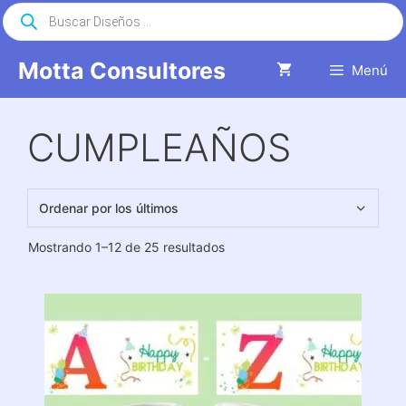
Saltar
Búsqueda
de
al
productos
contenido
Motta Consultores
Menú
CUMPLEAÑOS
Ordenado
Mostrando 1–12 de 25 resultados
por
los
últimos