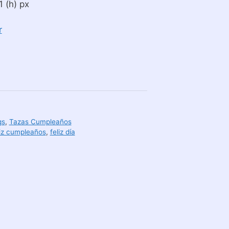
 (h) px
r
gs
,
Tazas Cumpleaños
liz cumpleaños
,
feliz día