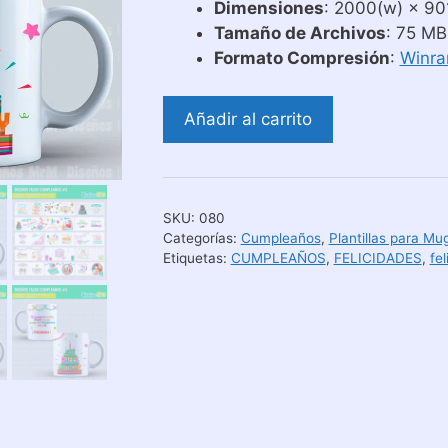
Dimensiones
: 2000(w) × 901
Tamaño de Archivos
: 75 MB
Formato Compresión
:
Winra
Diseños
Añadir al carrito
Feliz
Cumpleaños
para
Sublimar
SKU:
080
Tazones
Categorías:
Cumpleaños
,
Plantillas para Mu
cantidad
Etiquetas:
CUMPLEAÑOS
,
FELICIDADES
,
fe