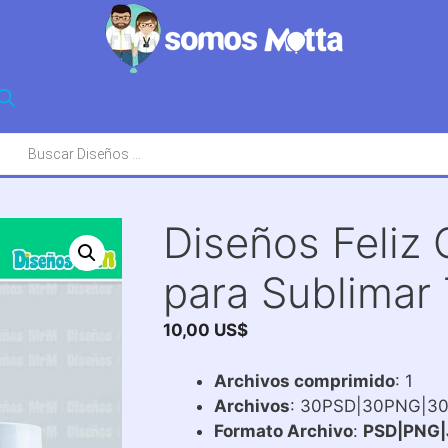
squeda
oductos
Diseños Feliz
para Sublimar
10,00
US$
Archivos comprimido
: 1
Archivos
: 30PSD|30PNG|3
Formato Archivo
:
PSD|PNG|