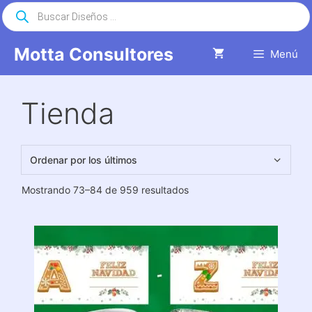
Saltar
Búsqueda
de
al
productos
contenido
Motta Consultores
Menú
Tienda
Ordenado
Mostrando 73–84 de 959 resultados
por
los
últimos