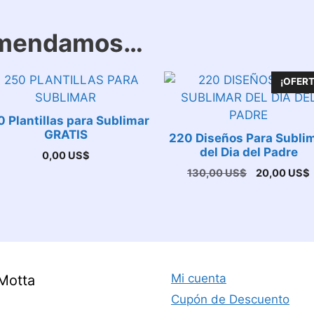
omendamos…
¡OFERT
 Plantillas para Sublimar
GRATIS
220 Diseños Para Subli
del Dia del Padre
0,00
US$
El
E
130,00
US$
20,00
US$
precio
original
era:
e
130,00 US$
Mi cuenta
Motta
Cupón de Descuento