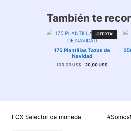
También te rec
¡OFERTA!
175 Plantillas Tazas de
250
Navidad
El
El
100,00
US$
20,00
US$
precio
precio
original
actual
era:
es:
100,00 US$.
20,00 US$.
FOX Selector de moneda
#Somos