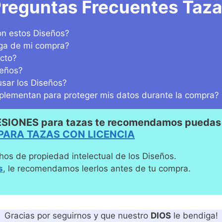
reguntas Frecuentes Taz
n estos Diseños?
ega de mi compra?
cto?
seños?
sar los Diseños?
lementan para proteger mis datos durante la compra?
ESIONES para tazas te recomendamos puedas 
PARA TAZAS CON LICENCIA
hos de propiedad intelectual de los Diseños.
s
, le recomendamos leerlos antes de tu compra.
Gracias por seguirnos y que nuestro
DIOS
le bendiga!