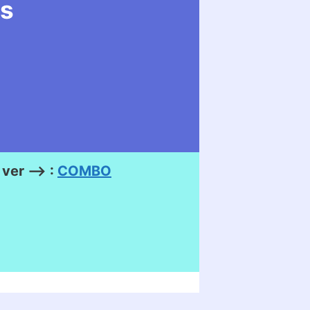
as
ver –> :
COMBO