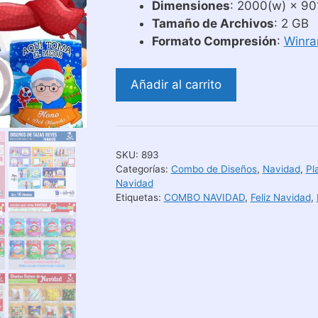
Dimensiones
: 2000(w) × 901
Tamaño de Archivos
: 2 GB
Formato Compresión
:
Winra
Combo
Añadir al carrito
de
Plantillas
para
Sublimar
SKU:
893
de
Categorías:
Combo de Diseños
,
Navidad
,
Pl
Navidad
Navidad
Etiquetas:
COMBO NAVIDAD
,
Feliz Navidad
,
N
3
cantidad