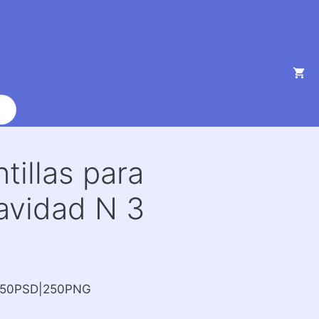
illas para
avidad N 3
250PSD|250PNG