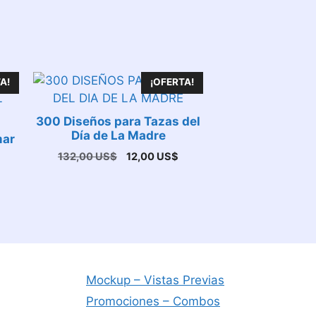
A!
¡OFERTA!
300 Diseños para Tazas del
Día de La Madre
mar
El
El
132,00
US$
12,00
US$
precio
precio
l
original
actual
precio
era:
es:
actual
132,00 US$.
12,00 US$.
s:
.
20,00 US$.
Mockup – Vistas Previas
Promociones – Combos