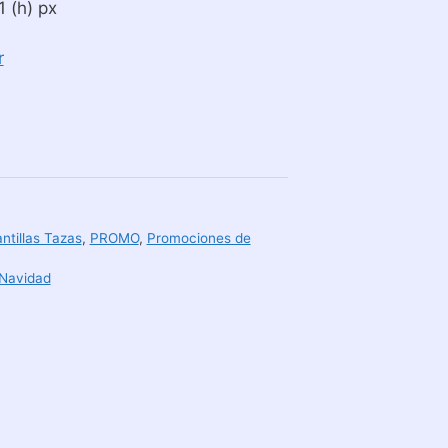
 (h) px
r
antillas Tazas
,
PROMO
,
Promociones de
Navidad