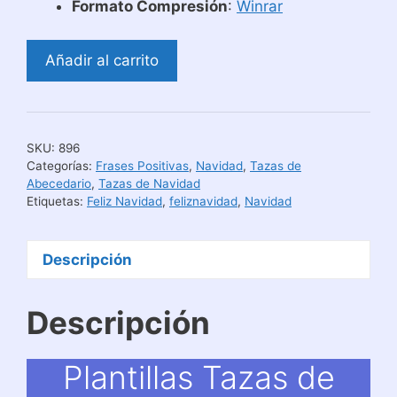
Formato Compresión
:
Winrar
Plantillas
Añadir al carrito
Tazas
de
Navidad
Alfabeto
SKU:
896
de
Categorías:
Frases Positivas
,
Navidad
,
Tazas de
Galleta
Abecedario
,
Tazas de Navidad
Etiquetas:
Feliz Navidad
,
feliznavidad
,
Navidad
cantidad
Descripción
Descripción
Plantillas Tazas de