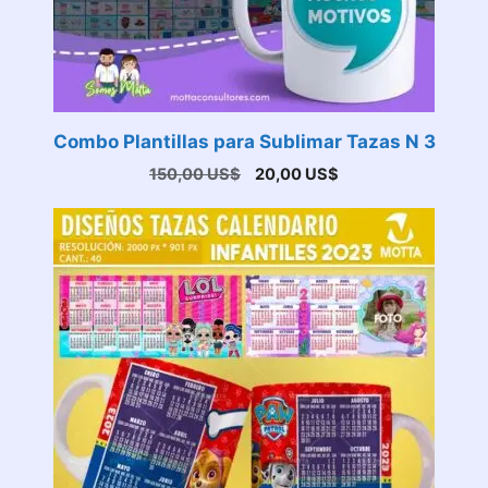
Combo Plantillas para Sublimar Tazas N 3
El
El
150,00
US$
20,00
US$
precio
precio
original
actual
era:
es:
150,00 US$.
20,00 US$.