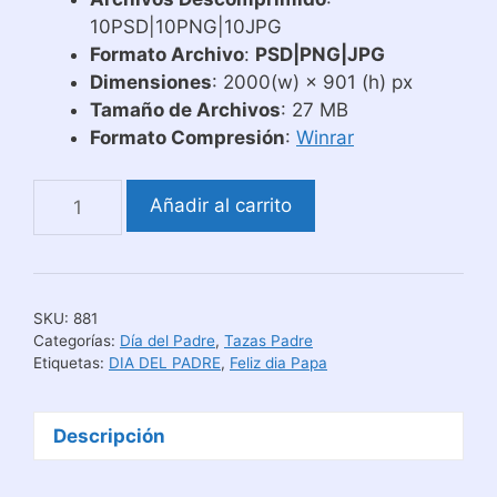
10PSD|10PNG|10JPG
Formato Archivo
:
PSD|PNG|JPG
Dimensiones
: 2000(w) × 901 (h) px
Tamaño de Archivos
: 27 MB
Formato Compresión
:
Winrar
Plantillas
Añadir al carrito
Tazas
Día
del
Padre
SKU:
881
Meme
Categorías:
Día del Padre
,
Tazas Padre
Flork
Etiquetas:
DIA DEL PADRE
,
Feliz dia Papa
cantidad
Descripción