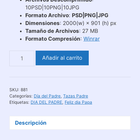
10PSD|10PNG|10JPG
Formato Archivo
:
PSD|PNG|JPG
Dimensiones
: 2000(w) × 901 (h) px
Tamaño de Archivos
: 27 MB
Formato Compresión
:
Winrar
Plantillas
Añadir al carrito
Tazas
Día
del
Padre
SKU:
881
Meme
Categorías:
Día del Padre
,
Tazas Padre
Flork
Etiquetas:
DIA DEL PADRE
,
Feliz dia Papa
cantidad
Descripción