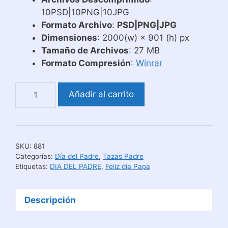
10PSD|10PNG|10JPG
Formato Archivo
:
PSD|PNG|JPG
Dimensiones
: 2000(w) × 901 (h) px
Tamaño de Archivos
: 27 MB
Formato Compresión
:
Winrar
Plantillas
Añadir al carrito
Tazas
Día
del
Padre
SKU:
881
Meme
Categorías:
Día del Padre
,
Tazas Padre
Flork
Etiquetas:
DIA DEL PADRE
,
Feliz dia Papa
cantidad
Descripción