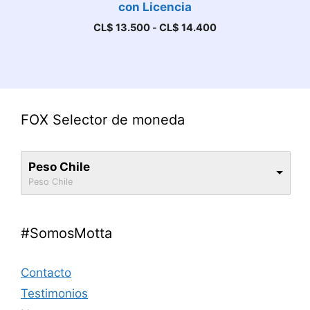
con Licencia
Rango
CL$
13.500
-
CL$
14.400
de
precios:
desde
CL$ 13.500
hasta
CL$ 14.400
FOX Selector de moneda
Peso Chile
Peso Chile
#SomosMotta
Contacto
Testimonios