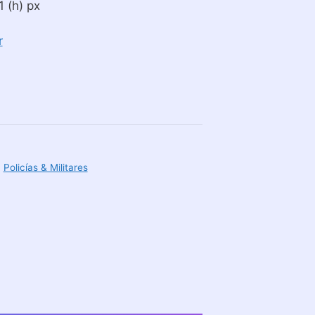
 (h) px
r
,
Policías & Militares