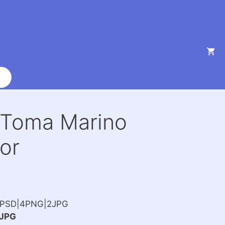
í Toma Marino
or
2PSD|4PNG|2JPG
JPG