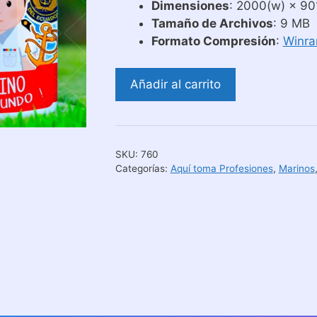
Dimensiones
: 2000(w) × 901
Tamaño de Archivos
: 9 MB
Formato Compresión
:
Winra
Plantillas
Añadir al carrito
Aquí
Toma
Marino
Armada
SKU:
760
Ecuador
Categorías:
Aquí toma Profesiones
,
Marinos
cantidad