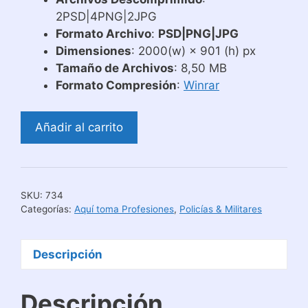
2PSD|4PNG|2JPG
Formato Archivo
:
PSD|PNG|JPG
Dimensiones
: 2000(w) × 901 (h) px
Tamaño de Archivos
: 8,50 MB
Formato Compresión
:
Winrar
Plantillas
Añadir al carrito
Tazas
Aquí
Toma
Atm
SKU:
734
Tránsito
Categorías:
Aquí toma Profesiones
,
Policías & Militares
Municipal
cantidad
Descripción
Descripción