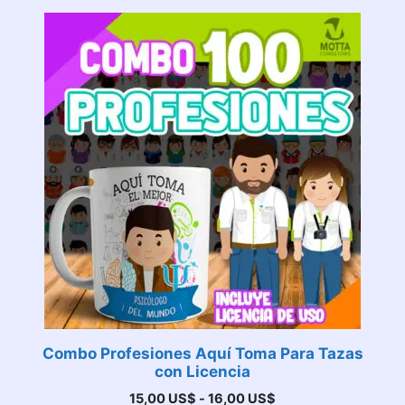
Combo Profesiones Aquí Toma Para Tazas
con Licencia
Rango
15,00
US$
-
16,00
US$