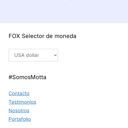
de
precios:
desde
15,00 US$
hasta
16,00 US$
FOX Selector de moneda
#SomosMotta
Contacto
Testimonios
Nosotros
Portafolio