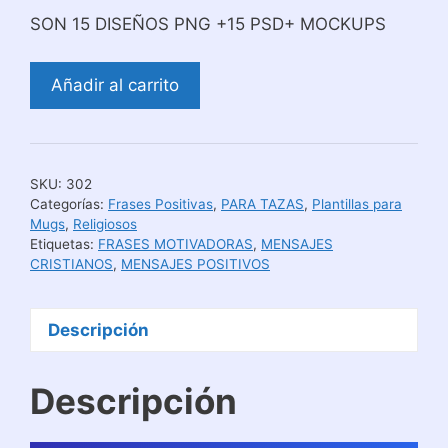
SON 15 DISEÑOS PNG +15 PSD+ MOCKUPS
Mensajes
Añadir al carrito
Religiosos
para
Sublimar
Mugs
SKU:
302
|
Categorías:
Frases Positivas
,
PARA TAZAS
,
Plantillas para
Pack
Mugs
,
Religiosos
Etiquetas:
FRASES MOTIVADORAS
,
MENSAJES
#
CRISTIANOS
,
MENSAJES POSITIVOS
2
cantidad
Descripción
Descripción