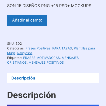
SON 15 DISEÑOS PNG +15 PSD+ MOCKUPS
Mensajes
Añadir al carrito
Religiosos
para
Sublimar
Mugs
SKU:
302
|
Categorías:
Frases Positivas
,
PARA TAZAS
,
Plantillas para
Pack
Mugs
,
Religiosos
Etiquetas:
FRASES MOTIVADORAS
,
MENSAJES
#
CRISTIANOS
,
MENSAJES POSITIVOS
2
cantidad
Descripción
Descripción