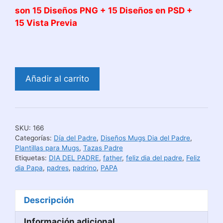
son 15 Diseños PNG + 15 Diseños en PSD +
15 Vista
Previa
Diseños
Añadir al carrito
Tazas
para
Dia
del
SKU:
166
Padre
Categorías:
Día del Padre
,
Diseños Mugs Dia del Padre
,
N
Plantillas para Mugs
,
Tazas Padre
Etiquetas:
DIA DEL PADRE
,
father
,
feliz dia del padre
,
Feliz
4
dia Papa
,
padres
,
padrino
,
PAPA
cantidad
Descripción
Información adicional