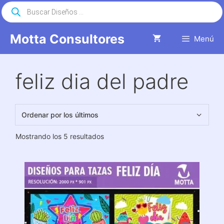
Saltar
Búsqueda
de
al
productos
contenido
Motta Consultores
Menú
feliz dia del padre
Ordenado
Mostrando los 5 resultados
por
los
últimos