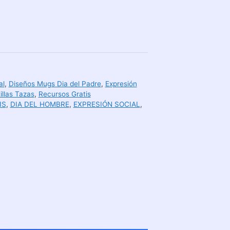
al
,
Diseños Mugs Dia del Padre
,
Expresión
illas Tazas
,
Recursos Gratis
IS
,
DIA DEL HOMBRE
,
EXPRESIÓN SOCIAL
,