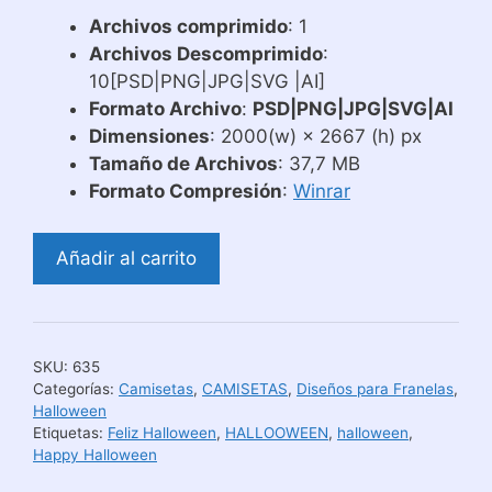
Archivos comprimido
: 1
Archivos Descomprimido
:
10[PSD|PNG|JPG|SVG |AI]
Formato Archivo
:
PSD|PNG|JPG|SVG|AI
Dimensiones
: 2000(w) × 2667 (h) px
Tamaño de Archivos
: 37,7 MB
Formato Compresión
:
Winrar
Diseños
Añadir al carrito
de
Halloween
para
Estampar
SKU:
635
Camisetas
Categorías:
Camisetas
,
CAMISETAS
,
Diseños para Franelas
,
cantidad
Halloween
Etiquetas:
Feliz Halloween
,
HALLOOWEEN
,
halloween
,
Happy Halloween