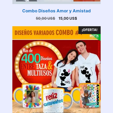
Combo Diseños Amor y Amistad
El
El
50,00
US$
15,00
US$
precio
precio
original
actual
¡OFERTA!
era:
es:
50,00 US$.
15,00 US$.