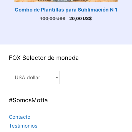
Combo de Plantillas para Sublimación N 1
El
El
100,00
US$
20,00
US$
precio
precio
original
actual
era:
es:
100,00 US$.
20,00 US$.
FOX Selector de moneda
#SomosMotta
Contacto
Testimonios