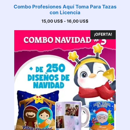
Combo Profesiones Aquí Toma Para Tazas
con Licencia
Rango
15,00
US$
-
16,00
US$
de
precios:
¡OFERTA!
desde
15,00 US$
hasta
16,00 US$