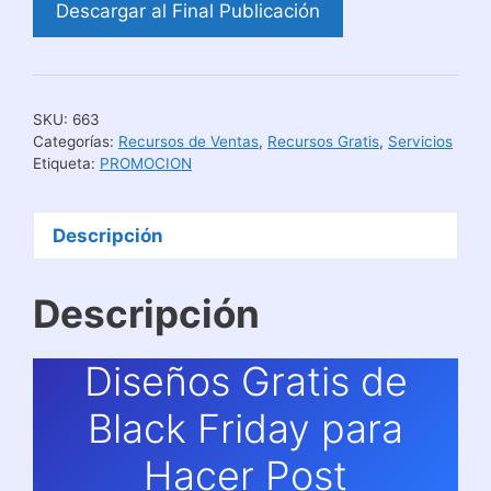
Descargar al Final Publicación
SKU:
663
Categorías:
Recursos de Ventas
,
Recursos Gratis
,
Servicios
Etiqueta:
PROMOCION
Descripción
Descripción
Diseños Gratis de
Black Friday para
Hacer Post