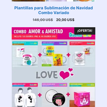
Plantillas para Sublimación de Navidad
Combo Variado
El
El
146,00
US$
20,00
US$
precio
precio
original
actual
¡OFERTA!
era:
es:
146,00 US$.
20,00 US$.