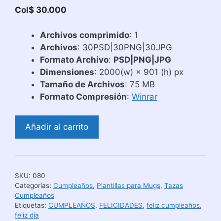
Col$
30.000
Archivos comprimido
: 1
Archivos
: 30PSD|30PNG|30JPG
Formato Archivo
:
PSD|PNG|JPG
Dimensiones
: 2000(w) × 901 (h) px
Tamaño de Archivos
: 75 MB
Formato Compresión
:
Winrar
Diseños
Añadir al carrito
Feliz
Cumpleaños
para
Sublimar
SKU:
080
Tazones
Categorías:
Cumpleaños
,
Plantillas para Mugs
,
Tazas
cantidad
Cumpleaños
Etiquetas:
CUMPLEAÑOS
,
FELICIDADES
,
feliz cumpleaños
,
feliz día