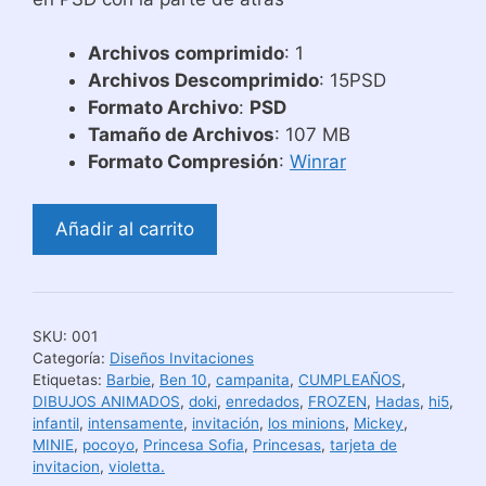
Archivos comprimido
: 1
Archivos Descomprimido
: 15PSD
Formato Archivo
:
PSD
Tamaño de Archivos
: 107 MB
Formato Compresión
:
Winrar
Diseños
Añadir al carrito
Para
Tarjetas
Invitacion
Modelo
SKU:
001
Credicard
Categoría:
Diseños Invitaciones
cantidad
Etiquetas:
Barbie
,
Ben 10
,
campanita
,
CUMPLEAÑOS
,
DIBUJOS ANIMADOS
,
doki
,
enredados
,
FROZEN
,
Hadas
,
hi5
,
infantil
,
intensamente
,
invitación
,
los minions
,
Mickey
,
MINIE
,
pocoyo
,
Princesa Sofia
,
Princesas
,
tarjeta de
invitacion
,
violetta.