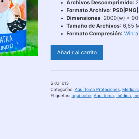
Archivos Descomprimido
: 
Formato Archivo
:
PSD|PNG|
Dimensiones
: 2000(w) × 901
Tamaño de Archivos
: 6,65 
Formato Compresión
:
Winra
Diseño
Añadir al carrito
Para
Tazas
Aquí
Toma
SKU:
613
El
Categorías:
Aquí toma Profesiones
,
Medicin
Mejor
Etiquetas:
aquí bebe
,
Aquí toma
,
médica
,
me
Psiquiatra
Del
Mundo
cantidad