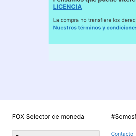
LICENCIA
La compra no transfiere los derec
Nuestros términos y condicione
FOX Selector de moneda
#Somos
Contacto