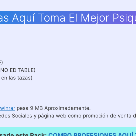
as Aquí Toma El Mejor Psiq
E)
 NO EDITABLE)
 en las tazas)
winrar
pesa 9 MB Aproximadamente.
edes Sociales y página web como promoción de venta de
arle este Pack:
COMBO PROFESIONES AQUÍ