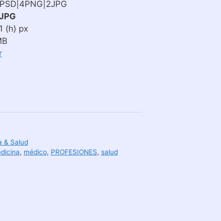
2PSD|4PNG|2JPG
JPG
 (h) px
MB
r
a & Salud
dicina
,
médico
,
PROFESIONES
,
salud