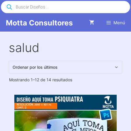
Saltar
Búsqueda
de
al
productos
contenido
Motta Consultores
Menú
salud
Ordenado
Mostrando 1–12 de 14 resultados
por
los
últimos