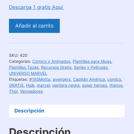
Descarga 1 gratis Aquí
Avengers
Añadir al carrito
Infinty
War
Diseños
Para
SKU:
420
Tazas
Categorías:
Cómics y Animados
,
Plantillas para Mugs
,
#1X5Motta
Plantillas Tazas
,
Recursos Gratis
,
Series y Películas
,
UNIVERSO MARVEL
cantidad
Etiquetas:
#1X5Motta
,
avengers
,
Capitán América
,
comics
,
GRATIS
,
Hulk
,
marvel
,
pantera negra
,
super heroes
,
thanos
,
Thor
,
Vengadores
Descripción
Descripción