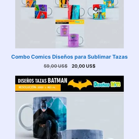
Combo Comics Diseños para Sublimar Tazas
El
El
59,00
US$
20,00
US$
precio
precio
original
actual
era:
es:
59,00 US$.
20,00 US$.