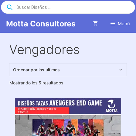
Saltar
Búsqueda
de
al
productos
contenido
Motta Consultores
Menú
Vengadores
Ordenado
Mostrando los 5 resultados
por
los
últimos