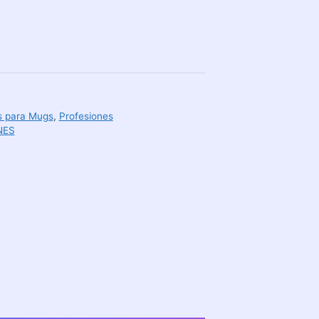
as para Mugs
,
Profesiones
NES