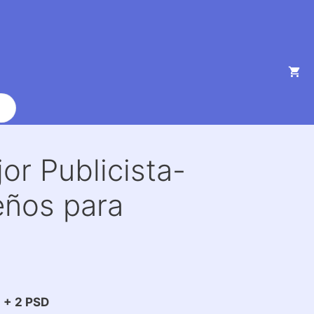
r Publicista-
eños para
 + 2 PSD