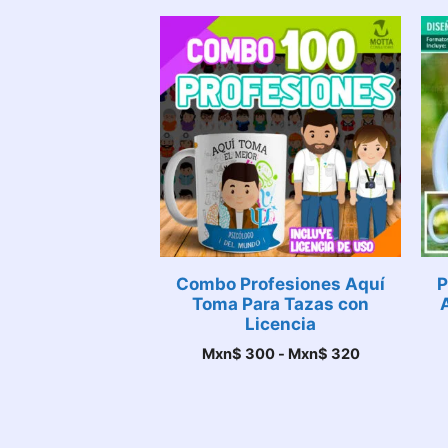
Combo Profesiones Aquí
P
Toma Para Tazas con
Licencia
Rango
Mxn$
300
-
Mxn$
320
de
precios:
desde
Mxn$ 300