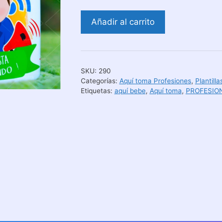
Aquí
Añadir al carrito
Toma
Mejor
Publicista-
Marketing
SKU:
290
Diseños
Categorías:
Aquí toma Profesiones
,
Plantill
para
Etiquetas:
aquí bebe
,
Aquí toma
,
PROFESIO
Tazas
cantidad