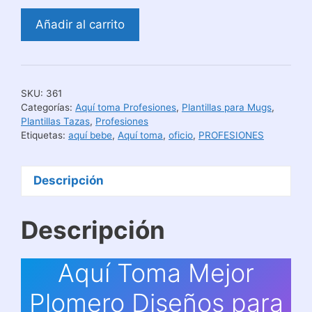
Aquí
Añadir al carrito
Toma
Mejor
Plomero
Diseños
SKU:
361
para
Categorías:
Aquí toma Profesiones
,
Plantillas para Mugs
,
Sublimar
Plantillas Tazas
,
Profesiones
Etiquetas:
aquí bebe
,
Aquí toma
,
oficio
,
PROFESIONES
Tazas
cantidad
Descripción
Descripción
Aquí Toma Mejor
Plomero Diseños para