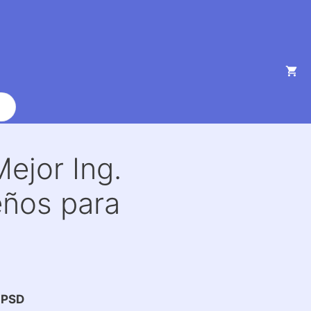
ejor Ing.
seños para
 PSD