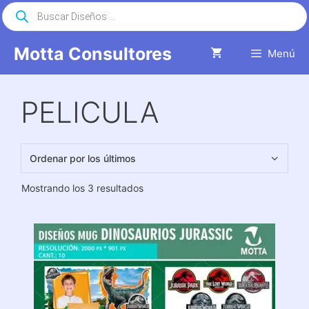
Saltar
Búsqueda
de
al
productos
contenido
Motta Consultores
Menú
PELICULA
Ordenado
Mostrando los 3 resultados
por
los
últimos