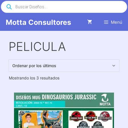
Saltar
Búsqueda
de
al
productos
contenido
Motta Consultores
Menú
PELICULA
Ordenado
Mostrando los 3 resultados
por
los
últimos