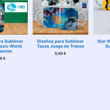
ra Sublimar
Diseños para Sublimar
Star 
ssic World
Tazas Juego de Tronos
Su
aurios
5,00
€
00
€