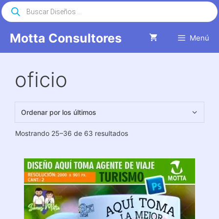
Saltar
Búsqueda
de
al
productos
contenido
Motta Consultores
Menú
oficio
Ordenado
Mostrando 25–36 de 63 resultados
por
los
últimos