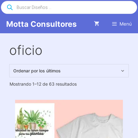
Saltar
Búsqueda
de
al
productos
contenido
Motta Consultores
Menú
oficio
Ordenado
Mostrando 1–12 de 63 resultados
por
los
últimos