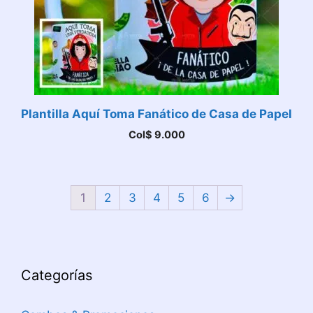
Plantilla Aquí Toma Fanático de Casa de Papel
Col$
9.000
1
2
3
4
5
6
→
Categorías