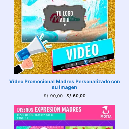
Vídeo Promocional Madres Personalizado con
su Imagen
El
El
S/.
90,00
S/.
60,00
precio
precio
original
actual
era:
es:
S/. 90,00.
S/. 60,00.