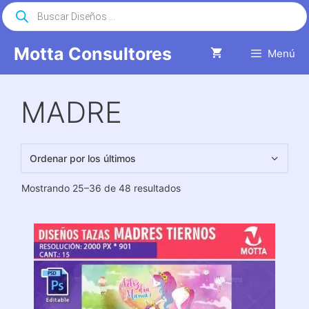
Saltar
Búsqueda
de
al
productos
contenido
Motta Consultores
Menú
MADRE
Ordenado
Mostrando 25–36 de 48 resultados
por
los
últimos