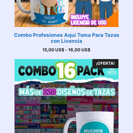
Combo Profesiones Aquí Toma Para Tazas
con Licencia
Rango
15,00
US$
-
16,00
US$
de
precios:
¡OFERTA!
desde
15,00 US$
hasta
16,00 US$