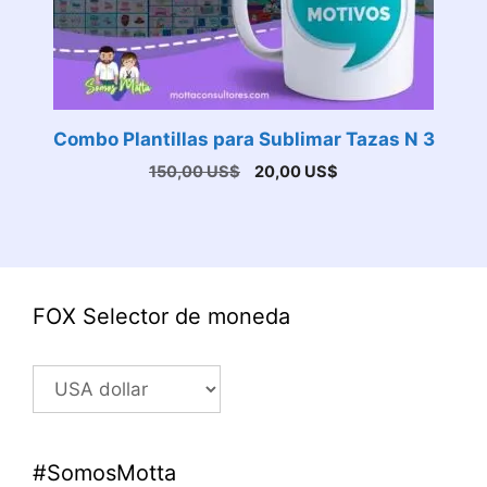
Combo Plantillas para Sublimar Tazas N 3
El
El
150,00
US$
20,00
US$
precio
precio
original
actual
era:
es:
150,00 US$.
20,00 US$.
FOX Selector de moneda
#SomosMotta