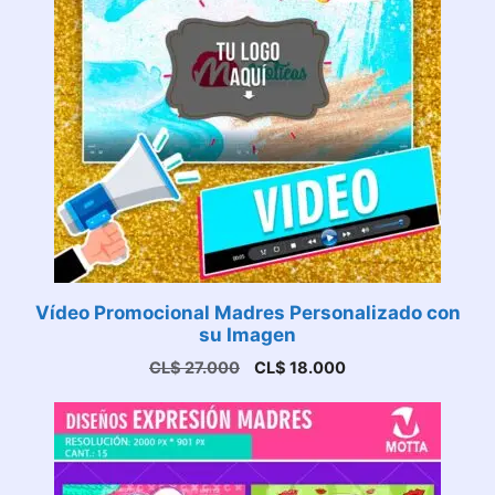
Vídeo Promocional Madres Personalizado con
su Imagen
El
El
CL$
27.000
CL$
18.000
precio
precio
original
actual
era:
es:
CL$ 27.000.
CL$ 18.000.