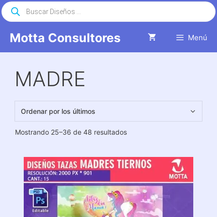
Saltar
Búsqueda
de
al
productos
contenido
Motta Consultores
Menú
MADRE
Ordenado
Mostrando 25–36 de 48 resultados
por
los
últimos