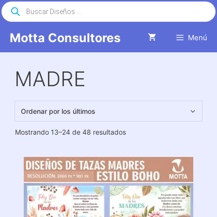
Saltar
Búsqueda
de
al
productos
contenido
Motta Consultores
Menú
MADRE
Ordenado
Mostrando 13–24 de 48 resultados
por
los
últimos