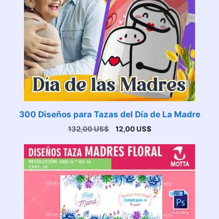
300 Diseños para Tazas del Día de La Madre
El
El
132,00
US$
12,00
US$
precio
precio
original
actual
era:
es:
132,00 US$.
12,00 US$.