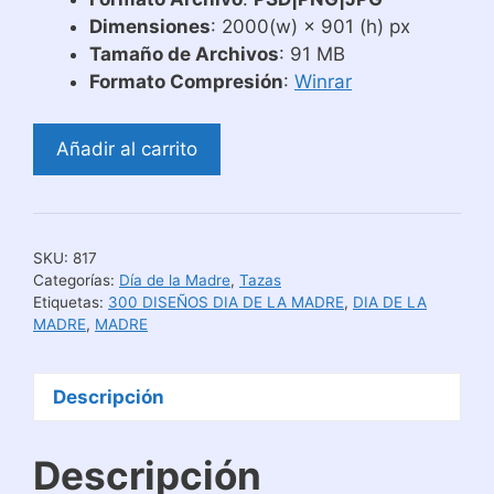
Dimensiones
: 2000(w) × 901 (h) px
Tamaño de Archivos
: 91 MB
Formato Compresión
:
Winrar
Plantillas
Añadir al carrito
Día
de
las
Madres
SKU:
817
para
Categorías:
Día de la Madre
,
Tazas
Tazas
Etiquetas:
300 DISEÑOS DIA DE LA MADRE
,
DIA DE LA
MADRE
,
MADRE
cantidad
Descripción
Descripción