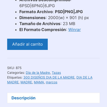
6PSD|6PNG|6JPG
Formato Archivo
:
PSD|PNG|JPG
Dimensiones
: 2000(w) × 901 (h) px
Tamaño de Archivos
: 23 MB
El Formato Compresión
:
Winrar
Plantillas
Añadir al carrito
Tazas
Marcos
Día
de
SKU:
875
las
Categorías:
Día de la Madre
,
Tazas
Madres
Etiquetas:
300 DISEÑOS DIA DE LA MADRE
,
DIA DE LA
MADRE
,
MADRE
,
MAMA
,
marcos
cantidad
Descripción