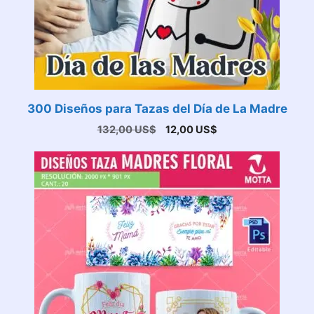
300 Diseños para Tazas del Día de La Madre
El
El
132,00
US$
12,00
US$
precio
precio
original
actual
era:
es:
132,00 US$.
12,00 US$.