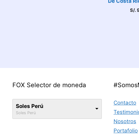
De Costa Ri
S/.
9
FOX Selector de moneda
#Somos
Contacto
Soles Perú
Testimoni
Soles Perú
Nosotros
Portafolio