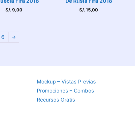
uecia Fifa 2018
De Rusia Fifa 2018
S/.
9,00
S/.
15,00
6
→
Mockup – Vistas Previas
Promociones – Combos
Recursos Gratis