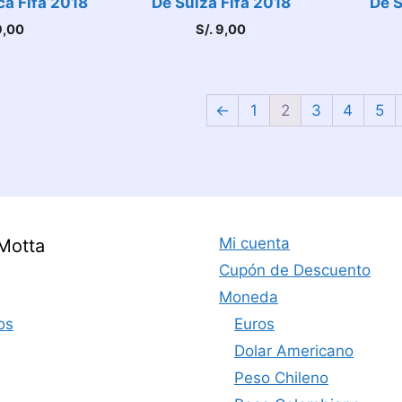
ca Fifa 2018
De Suiza Fifa 2018
De S
,00
S/.
9,00
←
1
2
3
4
5
Mi cuenta
Motta
Cupón de Descuento
Moneda
os
Euros
Dolar Americano
Peso Chileno