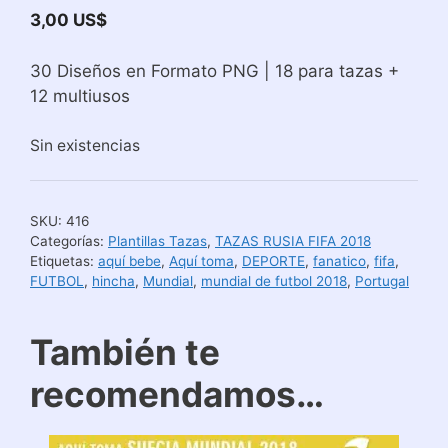
3,00
US$
30 Diseños en Formato PNG | 18 para tazas +
12 multiusos
Sin existencias
SKU:
416
Categorías:
Plantillas Tazas
,
TAZAS RUSIA FIFA 2018
Etiquetas:
aquí bebe
,
Aquí toma
,
DEPORTE
,
fanatico
,
fifa
,
FUTBOL
,
hincha
,
Mundial
,
mundial de futbol 2018
,
Portugal
También te
recomendamos…