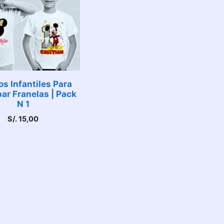
s Infantiles Para
ar Franelas | Pack
N 1
S/.
15,00