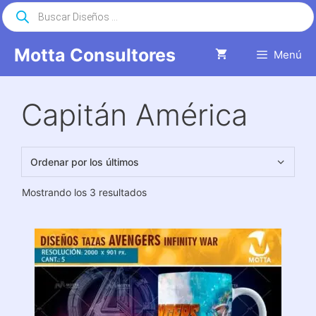
Saltar
Búsqueda
de
al
productos
contenido
Motta Consultores
Menú
Capitán América
Ordenado
Mostrando los 3 resultados
por
los
últimos