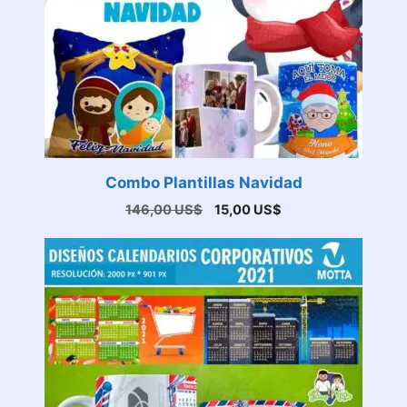
Combo Plantillas Navidad
El
El
146,00
US$
15,00
US$
precio
precio
original
actual
era:
es:
146,00 US$.
15,00 US$.