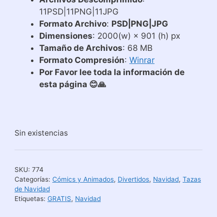
11PSD|11PNG|11JPG
Formato Archivo
:
PSD|PNG|JPG
Dimensiones
: 2000(w) × 901 (h) px
Tamaño de Archivos
: 68 MB
Formato Compresión
:
Winrar
Por Favor lee toda la información de
esta página 😊🙏
Sin existencias
SKU:
774
Categorías:
Cómics y Animados
,
Divertidos
,
Navidad
,
Tazas
de Navidad
Etiquetas:
GRATIS
,
Navidad