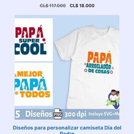
El
El
CL$
117.000
CL$
18.000
precio
precio
original
actual
era:
es:
CL$ 117.000.
CL$ 18.000.
Diseños para personalizar camiseta Día del
Padre