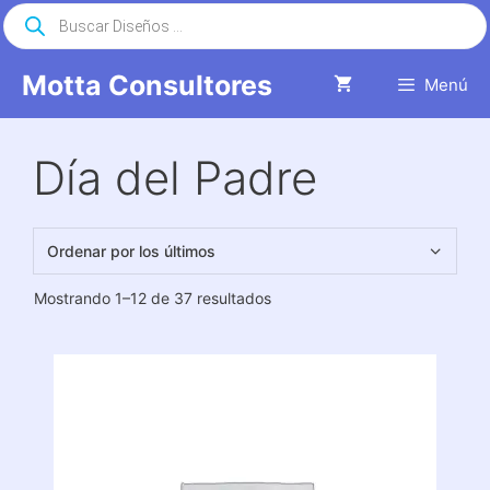
Saltar
Búsqueda
de
al
productos
contenido
Motta Consultores
Menú
Día del Padre
Ordenado
Mostrando 1–12 de 37 resultados
por
los
últimos