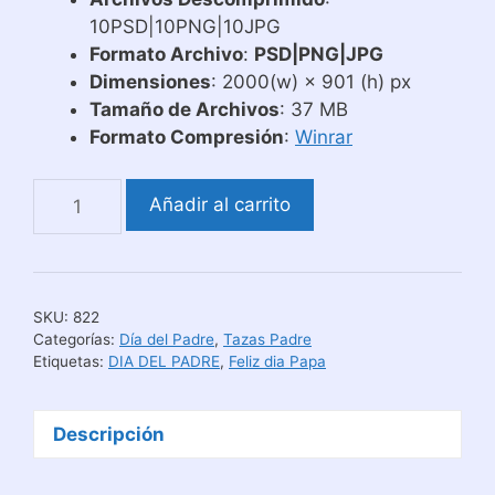
10PSD|10PNG|10JPG
Formato Archivo
:
PSD|PNG|JPG
Dimensiones
: 2000(w) × 901 (h) px
Tamaño de Archivos
: 37 MB
Formato Compresión
:
Winrar
Plantillas
Añadir al carrito
para
Tazas
Hobbies
de
SKU:
822
los
Categorías:
Día del Padre
,
Tazas Padre
Padres
Etiquetas:
DIA DEL PADRE
,
Feliz dia Papa
cantidad
Descripción