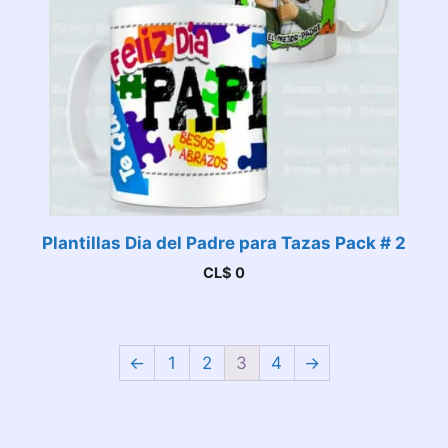
Plantillas Dia del Padre para Tazas Pack # 2
CL$
0
←
1
2
3
4
→