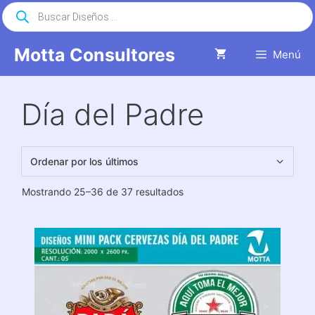
Saltar
Búsqueda
de
al
productos
contenido
Motta Consultores
Menú
Día del Padre
Ordenado
Mostrando 25–36 de 37 resultados
por
los
últimos