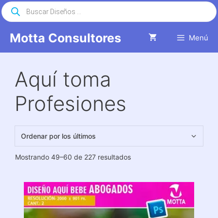
Saltar
Búsqueda
de
al
productos
contenido
Motta Consultores
Menú
Aquí toma
Profesiones
Ordenado
Mostrando 49–60 de 227 resultados
por
los
últimos