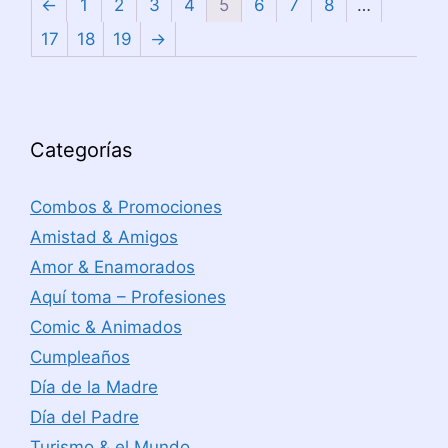
←
1
2
3
4
5
6
7
8
…
17
18
19
→
Categorías
Combos & Promociones
Amistad & Amigos
Amor & Enamorados
Aquí toma – Profesiones
Comic & Animados
Cumpleaños
Día de la Madre
Día del Padre
Turismo & el Mundo