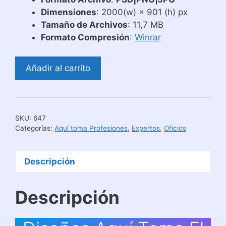
Dimensiones
: 2000(w) × 901 (h) px
Tamaño de Archivos
: 11,7 MB
Formato Compresión
:
Winrar
Diseños
Añadir al carrito
Aquí
Toma
El
Mejor
SKU:
647
Vendedor
Categorías:
Aquí toma Profesiones
,
Expertos
,
Oficios
cantidad
Descripción
Descripción