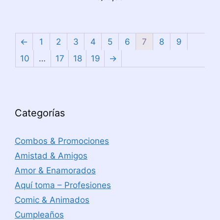
←
1
2
3
4
5
6
7
8
9
10
…
17
18
19
→
Categorías
Combos & Promociones
Amistad & Amigos
Amor & Enamorados
Aquí toma – Profesiones
Comic & Animados
Cumpleaños