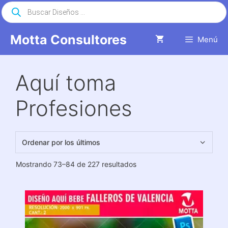
Saltar
Búsqueda
de
al
productos
contenido
Motta Consultores
Menú
Aquí toma
Profesiones
Ordenado
Mostrando 73–84 de 227 resultados
por
los
últimos