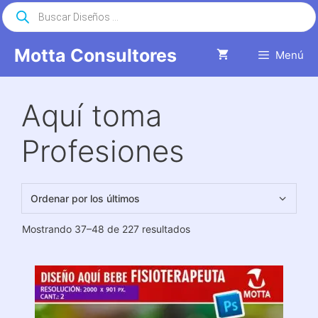
Saltar
Búsqueda
de
al
productos
contenido
Motta Consultores
Menú
Aquí toma
Profesiones
Ordenado
Mostrando 37–48 de 227 resultados
por
los
últimos