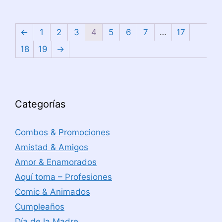
←
1
2
3
4
5
6
7
…
17
18
19
→
Categorías
Combos & Promociones
Amistad & Amigos
Amor & Enamorados
Aquí toma – Profesiones
Comic & Animados
Cumpleaños
Día de la Madre